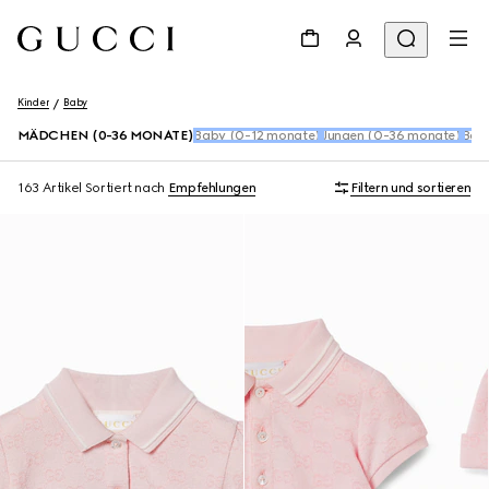
Kinder
Baby
MÄDCHEN (0-36 MONATE)
Baby (0-12 monate)
Jungen (0-36 monate)
Baby
163 Artikel
Sortiert nach
Empfehlungen
Filtern und sortieren