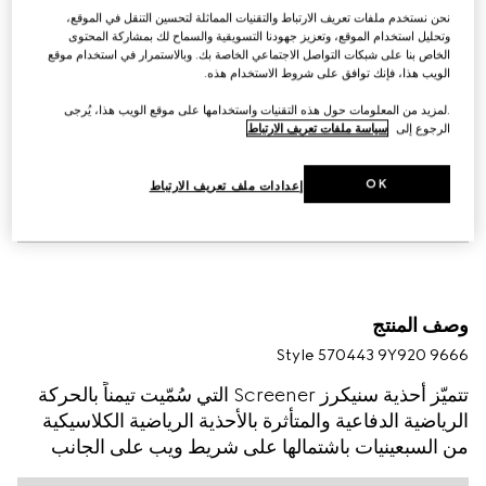
نحن نستخدم ملفات تعريف الارتباط والتقنيات المماثلة لتحسين التنقل في الموقع،
وتحليل استخدام الموقع، وتعزيز جهودنا التسويقية والسماح لك بمشاركة المحتوى
الخاص بنا على شبكات التواصل الاجتماعي الخاصة بك. وبالاستمرار في استخدام موقع
الويب هذا، فإنك توافق على شروط الاستخدام هذه.
.لمزيد من المعلومات حول هذه التقنيات واستخدامها على موقع الويب هذا، يُرجى
الرجوع إلى
سياسة ملفات تعريف الارتباط
OK
إعدادات ملف تعريف الارتباط
وصف المنتج
Style ‎570443 9Y920 9666
تتميّز أحذية سنيكرز Screener التي سُمّيت تيمناً بالحركة
الرياضية الدفاعية والمتأثرة بالأحذية الرياضية الكلاسيكية
من السبعينيات باشتمالها على شريط ويب على الجانب
وشعار Gucci بمظهر فينتدج والمُعالَج لإضفاء مظهر