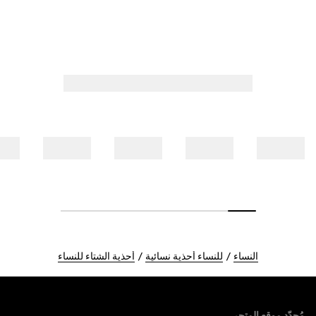
النساء
للنساء أحذية نسائية
أحذية الشتاء للنساء
Foote
مُحدّد موقع المتجر