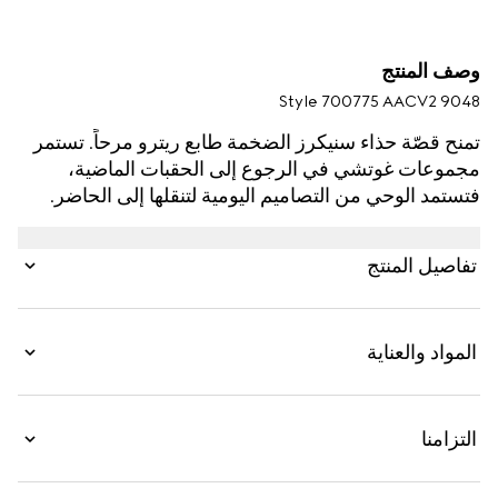
وصف المنتج
Style ‎700775 AACV2 9048
تمنح قصّة حذاء سنيكرز الضخمة طابع ريترو مرحاً. تستمر
مجموعات غوتشي في الرجوع إلى الحقبات الماضية،
فتستمد الوحي من التصاميم اليومية لتنقلها إلى الحاضر.
صُنع شعار المونوغرام من كانفاس GG Supreme باللونين
الأبيض والرمادي، وهو يُضفي لمسة الشعار على التصميم.
تفاصيل المنتج
المواد والعناية
التزامنا