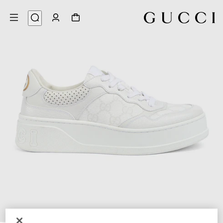
6
/
1