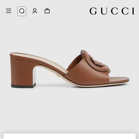
6
/
1