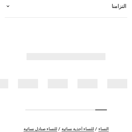
التزامنا
النساء
للنساء أحذية نسائية
للنساء صنادل نسائية