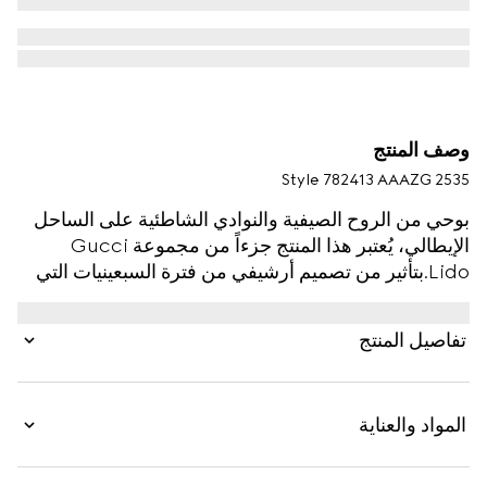
وصف المنتج
Style ‎782413 AAAZG 2535
بوحي من الروح الصيفية والنوادي الشاطئية على الساحل
الإيطالي، يُعتبر هذا المنتج جزءاً من مجموعة Gucci
Lido.بتأثير من تصميم أرشيفي من فترة السبعينيات التي
تمثّل فترةً بارزة في تاريخ الدار، يظهر شعار G المتشابك
على شكل تفصيل كبير مقصوص يزيّن هذا الصندل من
تفاصيل المنتج
الجلد باللون البني.
المواد والعناية