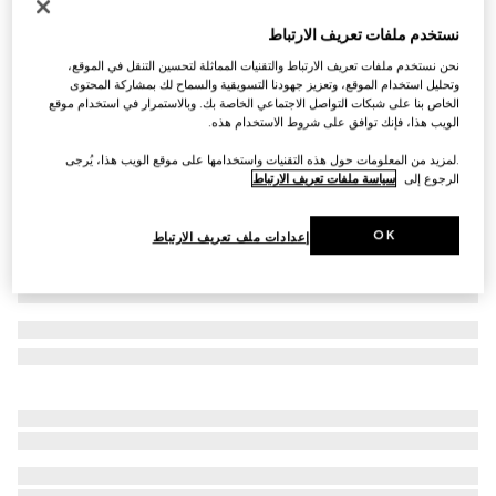
صندل مفتوح من الخلف للنساء مزيّن بشعار G المشترك
نستخدم ملفات تعريف الارتباط
AED 3,200
نحن نستخدم ملفات تعريف الارتباط والتقنيات المماثلة لتحسين التنقل في الموقع،
تنويعات
جلد باللون البني
وتحليل استخدام الموقع، وتعزيز جهودنا التسويقية والسماح لك بمشاركة المحتوى
الخاص بنا على شبكات التواصل الاجتماعي الخاصة بك. وبالاستمرار في استخدام موقع
الويب هذا، فإنك توافق على شروط الاستخدام هذه.
.لمزيد من المعلومات حول هذه التقنيات واستخدامها على موقع الويب هذا، يُرجى
الرجوع إلى
سياسة ملفات تعريف الارتباط
OK
إعدادات ملف تعريف الارتباط