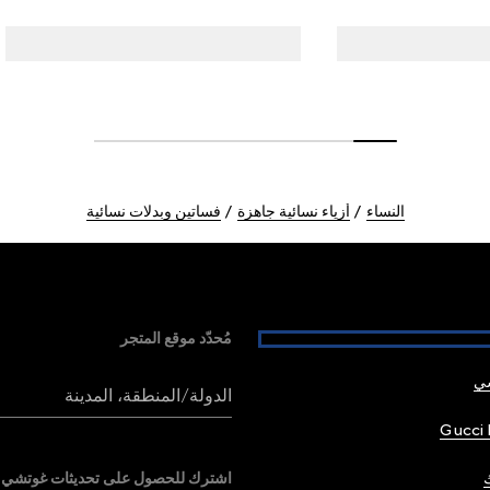
النساء
أزياء نسائية جاهزة
فساتين وبدلات نسائية
مُحدّد موقع المتجر
شي
الدولة/المنطقة، المدينة
Gucci 
اشترك للحصول على تحديثات غوتشي