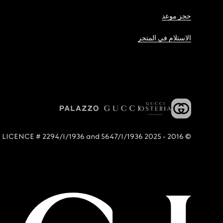
حجز موعد
الاستلام في المتجر
© 2016 - 2025 Guccio Gucci S.p.A. - All rights reserved. SIAE LICENCE # 2294/I/1936 and 5647/I/1936