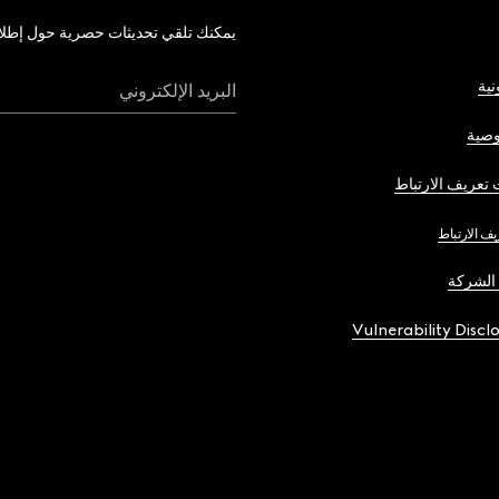
يمكنك تلقي تحديثات حصرية حول إطلاق 
نية
البريد الإلكتروني
صية
تعريف الارتباط
يف الارتباط
الشركة
Vulnerability Discl