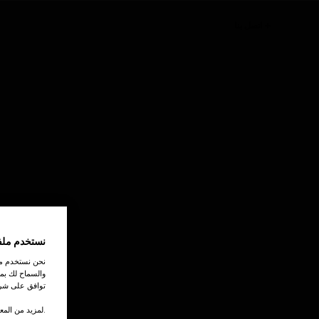
اتصل بنا
نستخدم ملف
نحن نستخدم ملف
والسماح لك بمش
توافق على شرو
.لمزيد من المع