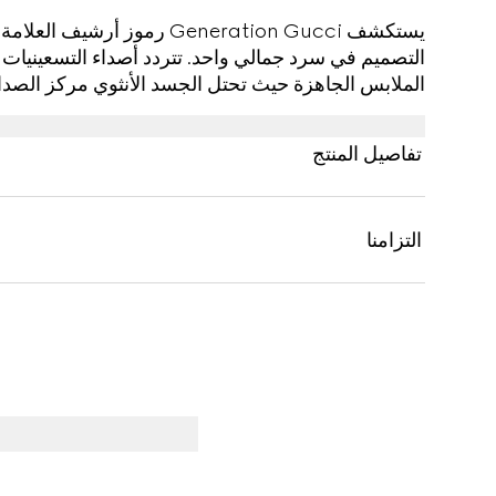
يستكشف Generation Gucci رموز 
التصميم في سرد جمالي واحد. تتردد أصداء التسعينيات
الملابس الجاهزة حيث تحتل الجسد الأنثوي مركز الصدا
المطاطي، وهو مزين بتطريز لامع بالكامل. فتحة عميقة 
القماش، مضيفةً حركةً إلى القطعة.
تفاصيل المنتج
التزامنا