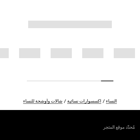
النساء
اكسسوارات نسائية
شالات وأوشحة للنساء
Foote
مُحدّد موقع المتجر