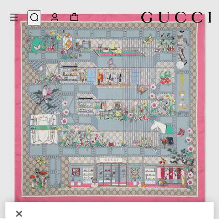
4
/
1