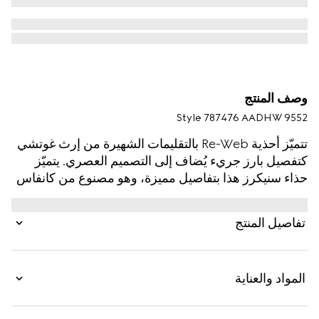
وصف المنتج
Style ‎787476 AADHW 9552
تتميّز أحذية Re-Web بالتقليمات الشهيرة من إرث غوتشي
كتفصيل بارز جريء يُضاف إلى التصميم العصري. يتميّز
حذاء سنيكرز هذا بتفاصيل مميزة، وهو مصنوع من كانفاس
Original GG باللونين البيج والأزرق، كما يكتمل بلسان
على شكل شريط ويب باللونين الأخضر والأحمر.
تفاصيل المنتج
المواد والعناية