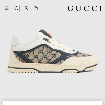
6
/
1