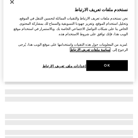
حذاء سنيكرز Gucci Re-Web للرجال
نستخدم ملفات تعريف الارتباط
AED 4,500
نحن نستخدم ملفات تعريف الارتباط والتقنيات المماثلة لتحسين التنقل في الموقع،
تنويعات
كانفاس بنقش GG باللونين البيج والأزرق
وتحليل استخدام الموقع، وتعزيز جهودنا التسويقية والسماح لك بمشاركة المحتوى
الخاص بنا على شبكات التواصل الاجتماعي الخاصة بك. وبالاستمرار في استخدام موقع
الويب هذا، فإنك توافق على شروط الاستخدام هذه.
.لمزيد من المعلومات حول هذه التقنيات واستخدامها على موقع الويب هذا، يُرجى
الرجوع إلى
سياسة ملفات تعريف الارتباط
OK
إعدادات ملف تعريف الارتباط