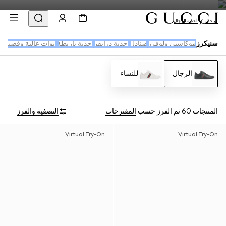
الرجال
أحذية للرجال
سنيكرز
موكاسين ولوفرز
صنادل
أحذية درايفر
احذية بأربطة
أبوات عالية وقصيرة
الرجال
للنساء
المنتجات 60
تم الفرز حسب
المقترحات
التصفية والفرز
Virtual Try-On
Virtual Try-On