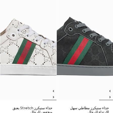
حذاء سنيكرز مطاطي سهل
حذاء سنيكرز Stretch بعنق
الارتداء للرجال
منخفض للرجال