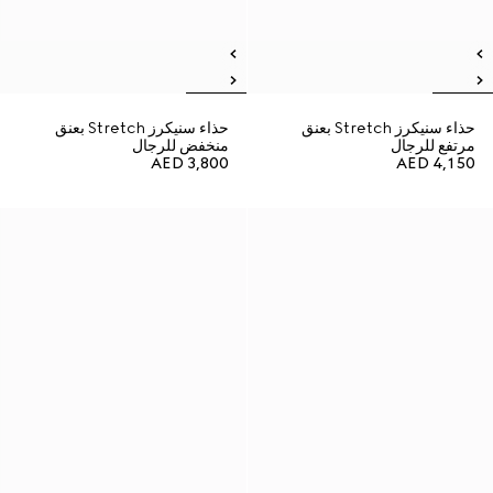
حذاء سنيكرز Stretch بعنق
حذاء سنيكرز Stretch بعنق
مرتفع للرجال
منخفض للرجال
AED 3,800
AED 4,150