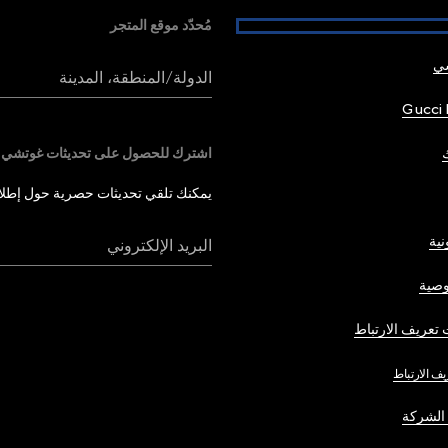
مُحدّد موقع المتجر
شي
الدولة/المنطقة، المدينة
Gucci 
اشترك للحصول على تحديثات غوتشي
يمكنك تلقي تحديثات حصرية حول إطلاق 
نية
البريد الإلكتروني
صية
تعريف الارتباط
يف الارتباط
الشركة