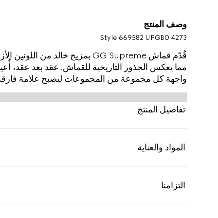
وصف المنتج
Style ‎669582 UPGB0 4273
مما يعكس الجذور التاريخية للقماش. عقد بعد عقد، أُعيد
واجهة كل مجموعة من المجموعات ليصبح علامة فارقة في
مجموعة الألوان الكلاسيكية حذاء سنيكرز هذا.
تفاصيل المنتج
المواد والعناية
التزامنا