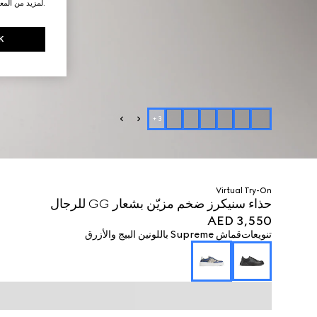
.لمزيد من المع
K
+
3
Virtual Try-On
حذاء سنيكرز ضخم مزيّن بشعار GG للرجال
AED 3,550
تنويعات
قماش Supreme باللونين البيج والأزرق