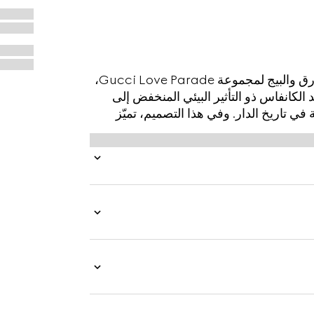
قُدّم قماش GG Supreme بمزيج خالد من اللونين الأزرق والبيج لمجموعة Gucci Love Parade،
 الكانفاس ذو التأثير البيئي المنخفض إلى
 تاريخ الدار. وفي هذا التصميم، تميّز