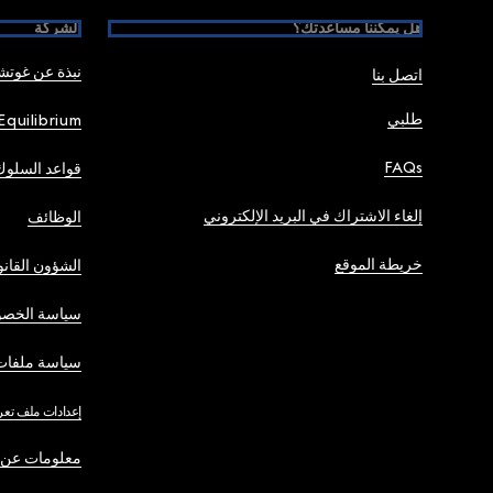
هل يمكننا مساعدتك؟
الشركة
نبذة عن غوت
اتصل بنا
طلبي
Equilibrium
FAQs
قواعد السلوك
إلغاء الاشتراك في البريد الإلكتروني
الوظائف
خريطة الموقع
الشؤون القانو
سياسة الخصو
سياسة ملفات 
إعدادات ملف تعر
معلومات عن 