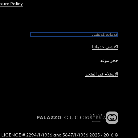
osure Policy
خدمات غوتشي
اكتشف خدماتنا
حجز موعد
الاستلام في المتجر
© 2016 - 2025 Guccio Gucci S.p.A. - All rights reserved. SIAE LICENCE # 2294/I/1936 and 5647/I/1936