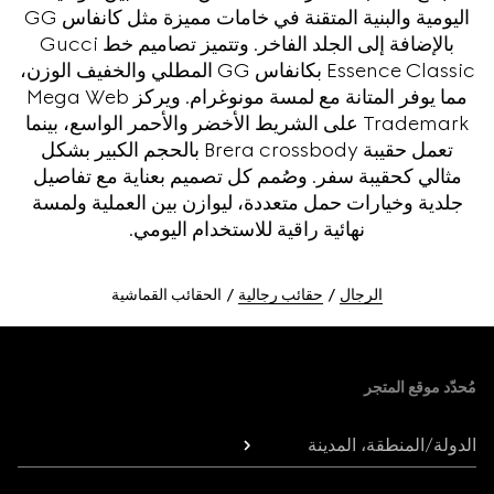
اليومية والبنية المتقنة في خامات مميزة مثل كانفاس GG
بالإضافة إلى الجلد الفاخر. وتتميز تصاميم خط Gucci
Essence Classic بكانفاس GG المطلي والخفيف الوزن،
مما يوفر المتانة مع لمسة مونوغرام. ويركز Mega Web
Trademark على الشريط الأخضر والأحمر الواسع، بينما
تعمل حقيبة Brera crossbody بالحجم الكبير بشكل
مثالي كحقيبة سفر. وصُمم كل تصميم بعناية مع تفاصيل
جلدية وخيارات حمل متعددة، ليوازن بين العملية ولمسة
نهائية راقية للاستخدام اليومي.
الرجال
حقائب رجالية
الحقائب القماشية
Foote
مُحدّد موقع المتجر
الدولة/المنطقة، المدينة