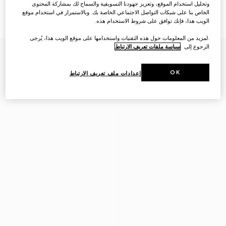
وتحليل استخدام الموقع، وتعزيز جهودنا التسويقية والسماح لك بمشاركة المحتوى
Flatpack حقيبة خصر كبيرة
حقيبة خصر صغيرة Flatpack
الخاص بنا على شبكات التواصل الاجتماعي الخاصة بك. وبالاستمرار في استخدام موقع
AED 5,350
AED 6,100
الويب هذا، فإنك توافق على شروط الاستخدام هذه.
.لمزيد من المعلومات حول هذه التقنيات واستخدامها على موقع الويب هذا، يُرجى
الرجوع إلى
سياسة ملفات تعريف الارتباط
وصلت منتجات جديدة
OK
إعدادات ملف تعريف الارتباط