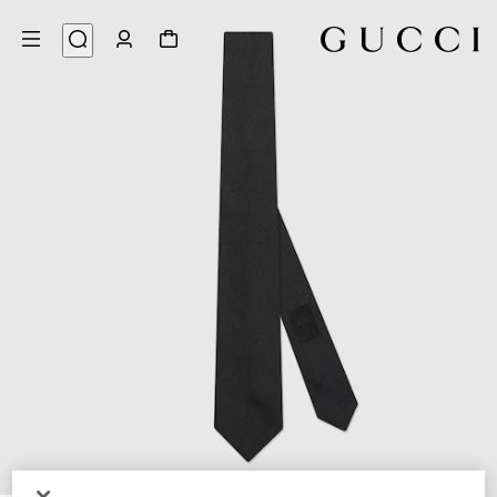
4
/
1