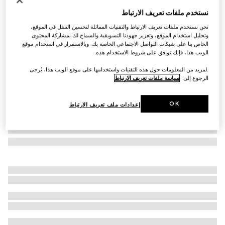
ربطة عنق من الحرير مع تفصيل شعار G المزدوج
نستخدم ملفات تعريف الارتباط
AED 850
نحن نستخدم ملفات تعريف الارتباط والتقنيات المماثلة لتحسين التنقل في الموقع،
تنويعات
أسود
وتحليل استخدام الموقع، وتعزيز جهودنا التسويقية والسماح لك بمشاركة المحتوى
الخاص بنا على شبكات التواصل الاجتماعي الخاصة بك. وبالاستمرار في استخدام موقع
الويب هذا، فإنك توافق على شروط الاستخدام هذه.
.لمزيد من المعلومات حول هذه التقنيات واستخدامها على موقع الويب هذا، يُرجى
الرجوع إلى
سياسة ملفات تعريف الارتباط
OK
إعدادات ملف تعريف الارتباط