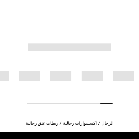
الرجال
اكسسوارات رجالية
ربطات عنق رجالية
Foote