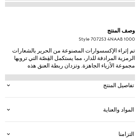
وصف المنتج
Style ‎707253 4NAAB 1000
تم إثراء الإكسسوارات المصنوعة من الحرير بالشعارات
الرمزية المرادفة للدار، مما يستكمل القِصّة التي ترويها
مجموعة الأزياء الجاهزة. وتزدان ربطة العنق هذه
المصنوعة من الحرير باللون الأسود بشعار G المزدوج
الجذّاب الذي يظهر على شكل تفصيل مرهف في زاوية
تفاصيل المنتج
التصميم.
المواد والعناية
التزامنا