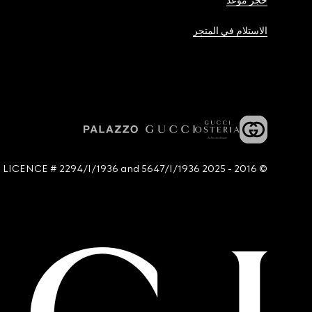
حجز موعد
الاستلام في المتجر
© 2016 - 2025 Guccio Gucci S.p.A. - All rights reserved. SIAE LICENCE # 2294/I/1936 and 5647/I/1936