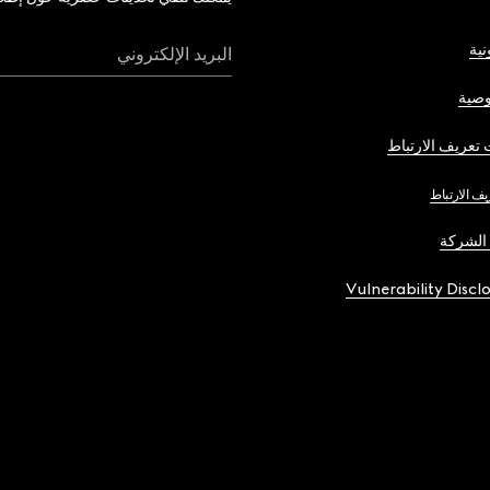
نية
البريد الإلكتروني
صية
تعريف الارتباط
يف الارتباط
الشركة
Vulnerability Discl