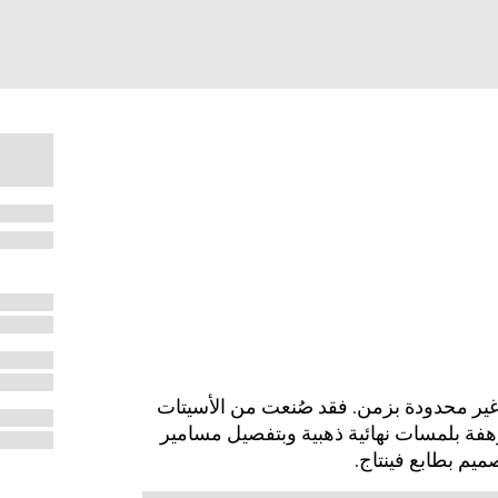
ير محدودة بزمن. فقد صُنعت من الأسيتات
دفة ظهر السلحفاة، وتتميّز بأحرف Gucci مرهفة بلمسات نهائية ذهبية وبتفصيل مسامير
صميم بطابع فينتاج.