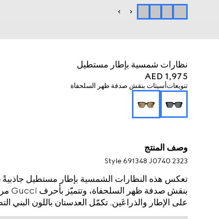
نظارات شمسية بإطار مستطيل
AED 1,975
تنويعات
أسيتات بنقش صدفة ظهر السلحفاة
وصف المنتج
Style ‎691348 J0740 2323
تعكس هذه النظارات الشمسية بإطار مستطيل جاذبيةً غ
بنقش ص
على الإطار والذراعَين. تكمّل العدستان باللون البني الت