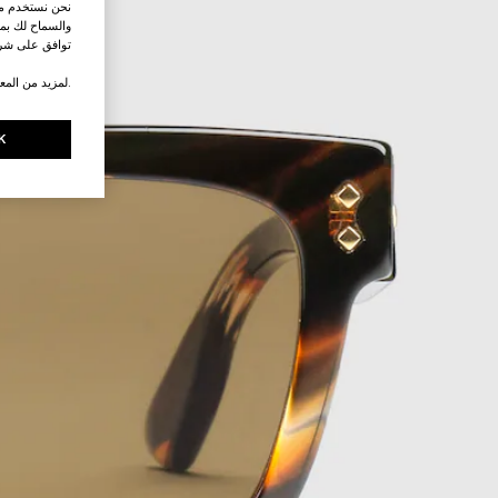
نحن نستخدم ملف
والسماح لك بمش
توافق على شرو
.لمزيد من المع
K