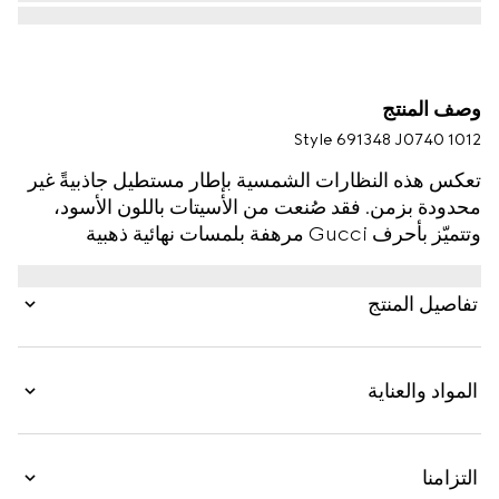
وصف المنتج
Style ‎691348 J0740 1012
تعكس هذه النظارات الشمسية بإطار مستطيل جاذبيةً غير
محدودة بزمن. فقد صُنعت من الأسيتات باللون الأسود،
وتتميّز بأحرف Gucci مرهفة بلمسات نهائية ذهبية
وبتفصيل مسامير على الإطار والذراعَين. تُكمّل العدستان
باللون الرمادي التصميم بلمسة عصرية.
تفاصيل المنتج
المواد والعناية
التزامنا