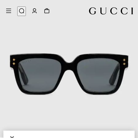
4
/
1