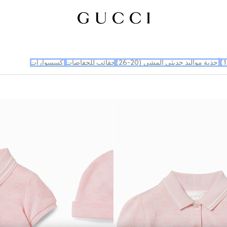
أحذية مواليد حديثي المشي (20-26)
حقائب للحفاضات
إكسسوارات