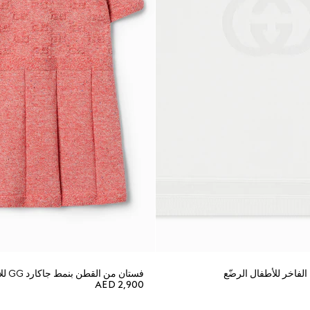
لفاخر للأطفال الرضّع
فستان من القطن بنمط جاكارد GG للأطفال الرضّع
AED 2,900