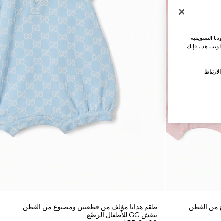
نا التسويقية
لويب هذا، فإنك
ارتباط
 من القطن
طقم هدايا مؤلف من قطعتين ومصنوع من القطن
بنقش GG للأطفال الرضّع