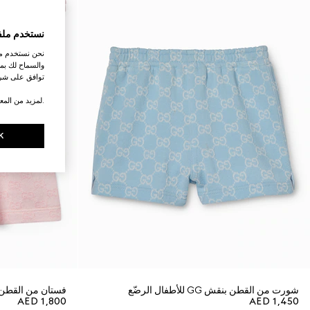
نستخدم ملف
نحن نستخدم ملف
والسماح لك بمش
توافق على شرو
.لمزيد من المع
K
شورت من القطن بنقش GG للأطفال الرضّع
فستان من القطن بنمط جاكار
AED 1,800
AED 1,450