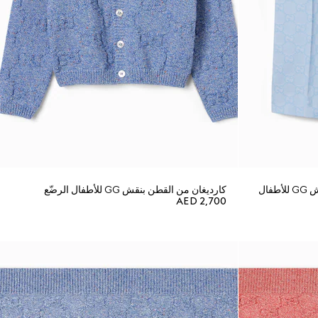
أوفرول من قماش جاكارد القطن بنقش GG للأطفال
كارديغان من القطن بنقش GG للأطفال الرضّع
AED 2,700