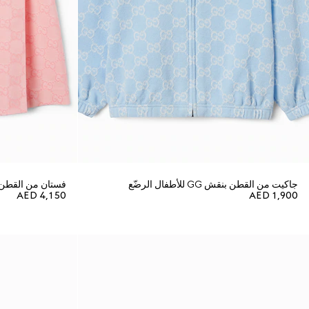
جاكيت من القطن بنقش GG للأطفال الرضّع
فستان من القطن بنمط جاكار
AED 4,150
AED 1,900