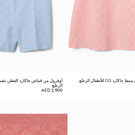
د GG للأطفال الرضّع
الرضّع
AED 2,900