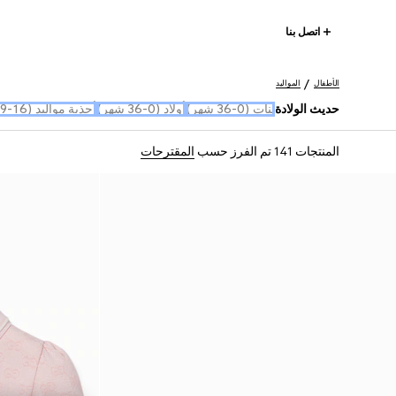
اتصل بنا
الأطفال
المواليد
حديث الولادة
بنات (0-36 شهر)
أولاد (0-36 شهر)
أحذية مواليد (16-19)
المنتجات 141
تم الفرز حسب
المقترحات