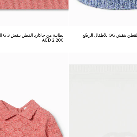
 GG للأطفال الرضّع
بطانية من جاكارد القطن بنقش GG للأطفال الرضّع
AED 2,200