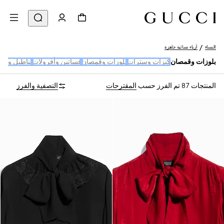
النساء
أزياء نسائية جاهزة
بلوزات وقمصان
كنزات وسترات
بلوزات وقمصان
فساتين وأفرولات
بناطيل وشو
المنتجات 87
تم الفرز حسب
المقترحات
التصفية والفرز