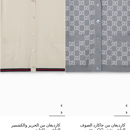
كارديغان من جاكارد الصوف
كارديغان من الحرير والكشمير
الفاخر بنقش GG بوجهَين
الفاخرين للغاية