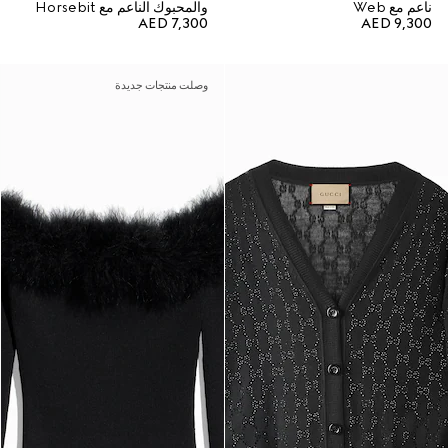
ناعم مع Web
والمحبوك الناعم مع Horsebit
AED 7,300
AED 9,300
وصلت منتجات جديدة