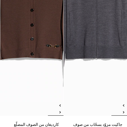
جاكيت مزوّد بسحّاب من صوف
كارديغان من الصوف المضلّع