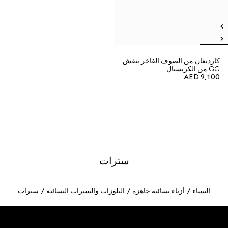
كارديغان من الصوف الفاخر بنقش
GG من الكريستال
AED 9,100
سترات
النساء
أزياء نسائية جاهزة
البلوزات والسترات النسائية
سترات
Foote