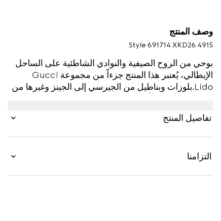
وصف المنتج
Style ‎691714 XKD26 4915
بوحي من الروح الصيفية والنوادي الشاطئية على الساحل
الإيطالي، يُعتبر هذا المنتج جزءاً من مجموعة Gucci
Lido.بلوزات وبناطيل من الجيرسي إلى الجينز وغيرها من
الأقمشة تفتح أبواباً عديدة أمام إمكانيات التنسيق المتنوعة.
يظهر هذا الكارديغان بربطة عنق ذاتية بقماش فيسكوز
تفاصيل المنتج
فاخر قابل للتمدد، مما يسمح بالمزيد من حرية الحركة
وسهولة الارتداء. يكتمل التصميم بتقليم شريط متباين
وتطريز لشعار Gucci، وذلك في إشارة مرهفة إلى الدار.
التزامنا