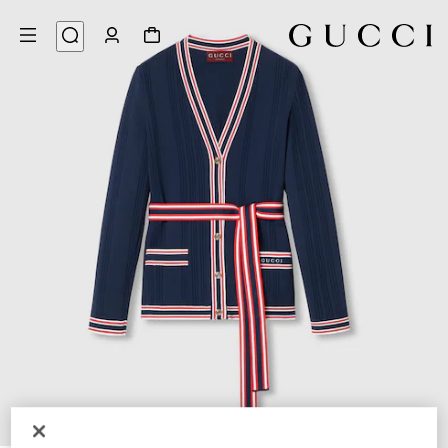
7
/
1