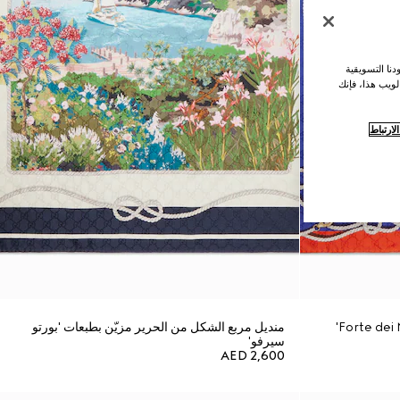
نا التسويقية
لويب هذا، فإنك
ارتباط
منديل مربع الشكل من الحرير مزيّن بطبعات 'بورتو
سيرفو'
AED 2,600