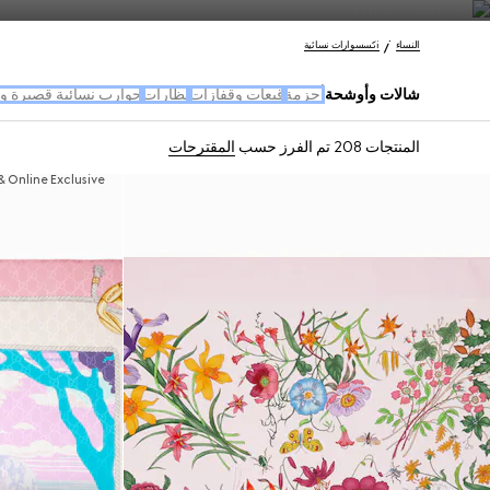
اتصل بنا
النساء
اكسسوارات نسائية
شالات وأوشحة
أحزمة
قبعات وقفازات
نظارات
جوارب نسائية قصيرة و
المنتجات 208
تم الفرز حسب
المقترحات
& Online Exclusive