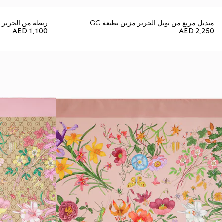
منديل مربع من تويل الحرير مزين بطبعة GG
ربطة من الحرير م
AED 1,100
AED 2,250