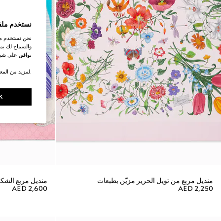
نستخدم ملف
نحن نستخدم ملف
والسماح لك بمش
توافق على شرو
.لمزيد من المع
K
منديل مربع من تويل الحرير مزيّن بطبعات
منديل مربع الشكل م
AED 2,600
AED 2,250