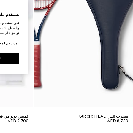
نستخدم ملف
نحن نستخدم ملف
والسماح لك بمش
توافق على شرو
.لمزيد من المع
K
مضرب تنس Gucci x HEAD
قميص بولو من قط
AED 2,700
AED 8,750