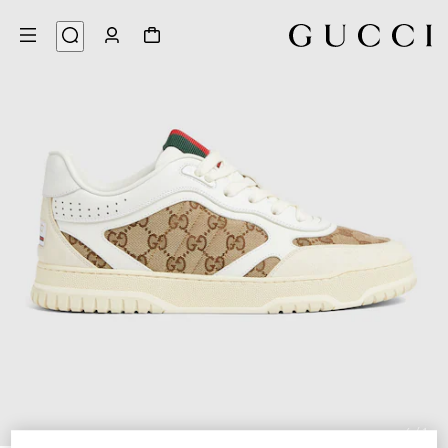
6
/
1