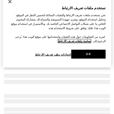
حذاء سنيكرز Gucci Re-Web للرجال
نستخدم ملفات تعريف الارتباط
AED 4,500
نحن نستخدم ملفات تعريف الارتباط والتقنيات المماثلة لتحسين التنقل في الموقع،
تنويعات
كانفاس GG الأصلي
وتحليل استخدام الموقع، وتعزيز جهودنا التسويقية والسماح لك بمشاركة المحتوى
الخاص بنا على شبكات التواصل الاجتماعي الخاصة بك. وبالاستمرار في استخدام موقع
الويب هذا، فإنك توافق على شروط الاستخدام هذه.
.لمزيد من المعلومات حول هذه التقنيات واستخدامها على موقع الويب هذا، يُرجى
الرجوع إلى
سياسة ملفات تعريف الارتباط
OK
إعدادات ملف تعريف الارتباط