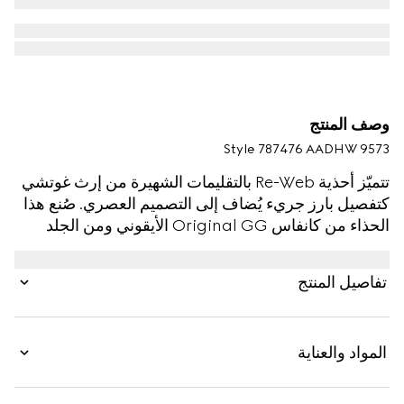
وصف المنتج
Style ‎787476 AADHW 9573
تتميّز أحذية Re-Web بالتقليمات الشهيرة من إرث غوتشي
كتفصيل بارز جريء يُضاف إلى التصميم العصري. صُنع هذا
الحذاء من كانفاس Original GG الأيقوني ومن الجلد
باللون الأبيض. يتميّز حذاء سنيكرز الجديد هذا بتفاصيل
أيقونية متعددة، ويحتل مركز الصدارة بفضل اللسان على
تفاصيل المنتج
شكل شريط ويب باللونين الأخضر والأحمر.
المواد والعناية