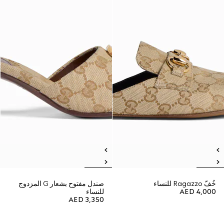
خُفّ Ragazzo للنساء
صندل مفتوح بشعار G المزدوج
AED 4,000
للنساء
AED 3,350