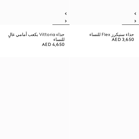
حذاء سنيكرز Flex للنساء
حذاء Vittoria بكعب أمامي عالٍ
AED 3,650
للنساء
AED 4,650