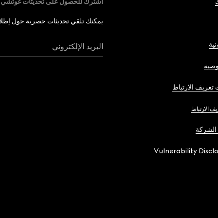
اشترك للحصول على تحديثات غوتشي
يمكنك تلقي تحديثات حصرية حول إطلاق 
نية
البريد الإلكتروني
صية
تعريف الارتباط
يف الارتباط
الشركة
Vulnerability Discl