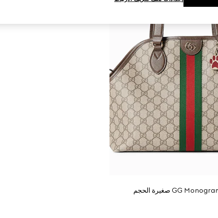
حقيبة يد واسعة GG Monogram صغيرة الحجم