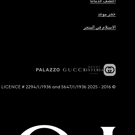
اكتشف خدماتنا
حجز موعد
الاستلام في المتجر
© 2016 - 2025 Guccio Gucci S.p.A. - All rights reserved. SIAE LICENCE # 2294/I/1936 and 5647/I/1936