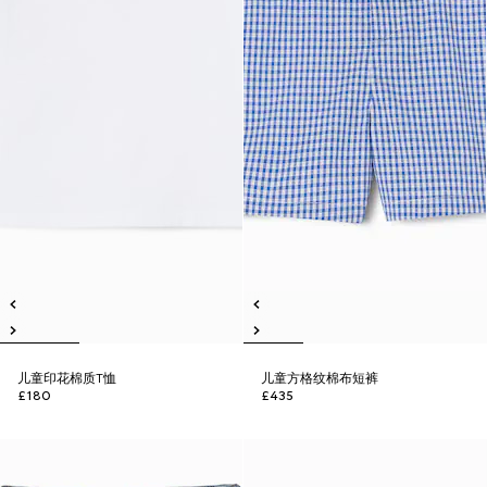
儿童印花棉质T恤
儿童方格纹棉布短裤
£180
£435