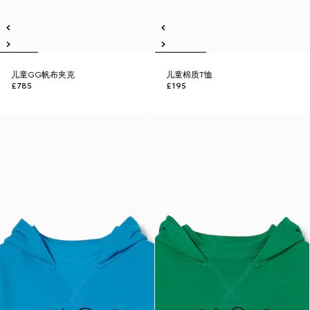
儿童GG帆布夹克
儿童棉质T恤
£785
£195