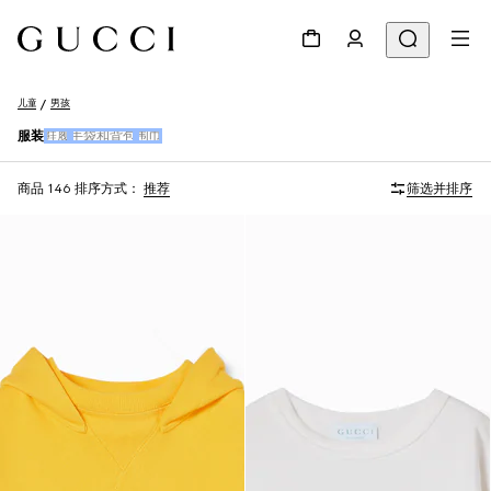
儿童
男孩
服装
鞋履
手袋和背包
围巾
商品 146
排序方式：
推荐
筛选并排序