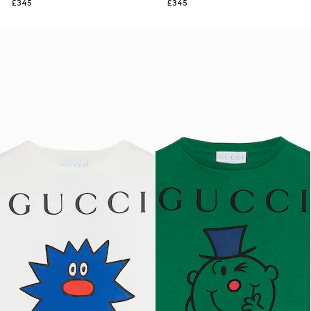
£345
£345