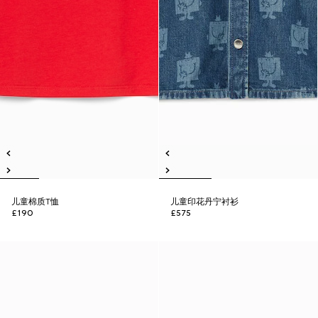
儿童棉质T恤
儿童印花丹宁衬衫
£190
£575