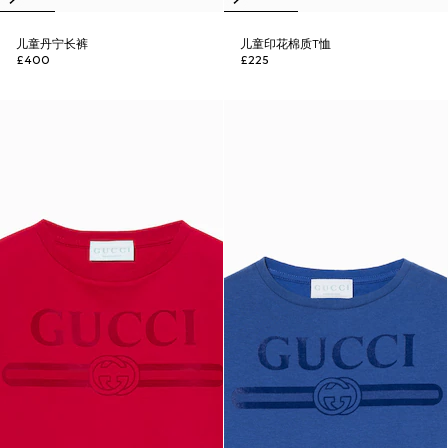
儿童丹宁长裤
儿童印花棉质T恤
£400
£225