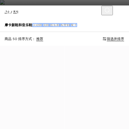
男士
男鞋
摩卡新鞋和音乐鞋
运动鞋
凉鞋
驾车鞋
系带鞋
靴子
商品 50
排序方式：
推荐
筛选并排序