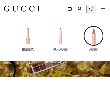
眼妆
眼线胶笔
防水粉眉笔
粉眉笔
古驰眼妆推出一系列睫毛膏、眼线笔和眉笔单品，助您挑战全新风格，
增强妆容气场。