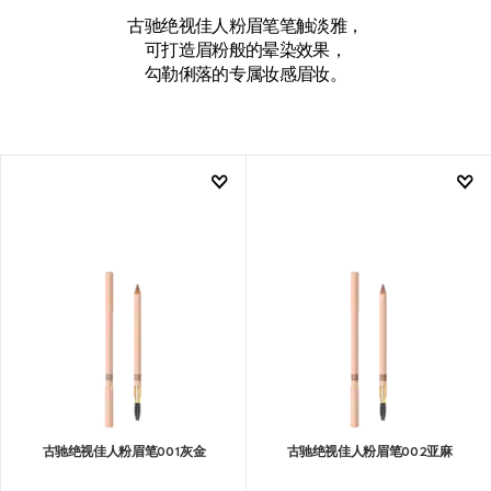
古驰绝视佳人粉眉笔笔触淡雅，
可打造眉粉般的晕染效果，
勾勒俐落的专属妆感眉妆。
古驰绝视佳人粉眉笔001灰金
古驰绝视佳人粉眉笔002亚麻