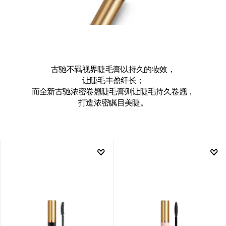
古驰不羁视界睫毛膏以持久的妆效，
让睫毛丰盈纤长；
而全新古驰浓密卷翘睫毛膏则让睫毛持久卷翘，
打造浓密瞩目美睫。