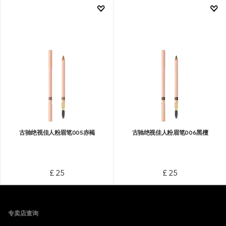
古驰绝视佳人粉眉笔005赤褐
古驰绝视佳人粉眉笔006黑檀
£ 25
£ 25
Footer
专卖店查询