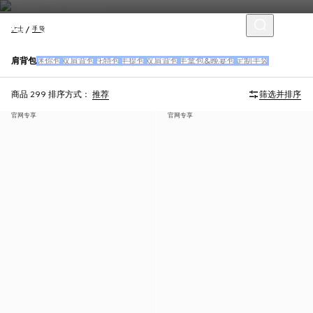
女士
手袋
肩背包
迷你包
双肩背包
托特包
手提包
双肩背包
手拿包&晚宴包
定制手袋
商品 299
排序方式：
推荐
筛选并排序
官网专享
官网专享