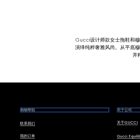
Gucci设计师款女士拖鞋
演绎纯粹奢雅风尚。从平底穆
并
Footer
购物帮助
关于公司
关于GUCCI
联系我们
我的订单
Gucci Equili