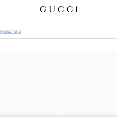
蕾舞鞋
女士靴子