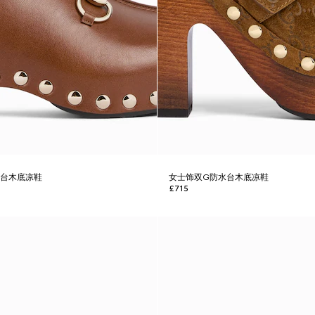
水台木底凉鞋
女士饰双G防水台木底凉鞋
£715