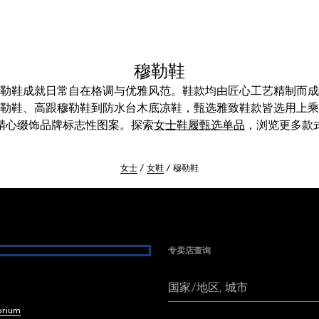
穆勒鞋
和穆勒鞋成就日常自在格调与优雅风范。鞋款均由匠心工艺精制而
勒鞋、高跟穆勒鞋到防水台木底凉鞋，甄选雅致鞋款皆选用上乘
精心缀饰品牌标志性图案。探索
女士鞋履甄选单品
，浏览更多款
女士
女鞋
穆勒鞋
专卖店查询
国家/地区, 城市
brium