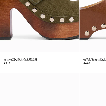
女士饰双G防水台木底凉鞋
饰马衔扣女士防
£715
£685