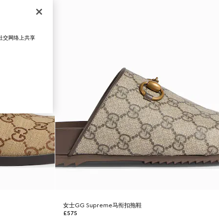
在社交网络上共享
女士GG Supreme马衔扣拖鞋
£575