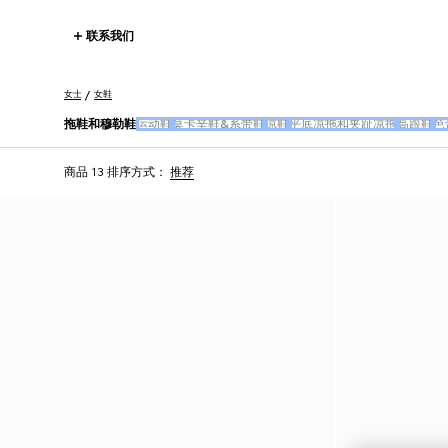
联系我们
女士
女鞋
拖鞋和穆勒鞋
运动鞋
莫卡辛鞋&系带鞋
凉鞋
平底凉拖和夹趾凉拖
高跟鞋
芭
商品 13
排序方式：
推荐