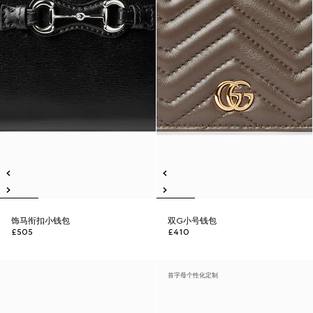
饰马衔扣小钱包
双G小号钱包
£505
£410
首字母个性化定制