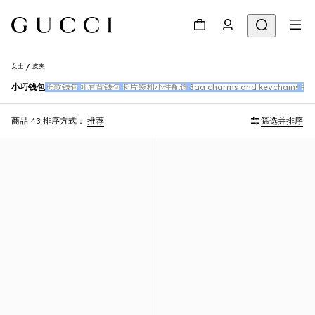
女士
皮夹
小巧钱包
长款钱包
可肩背钱包
卡片袋和小件配饰
Bag charms and keychains
手
商品 43
排序方式：
推荐
筛选并排序