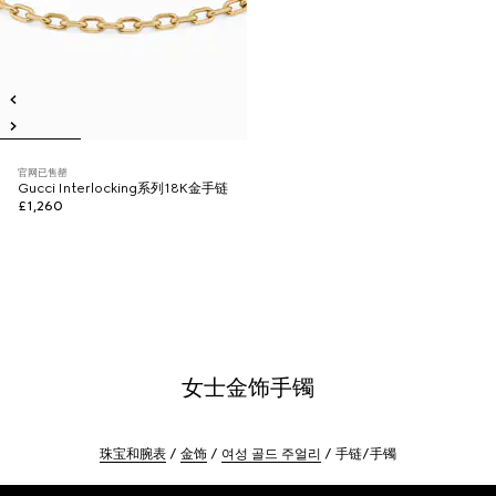
官网已售罄
Gucci Interlocking系列18K金手链
£1,260
女士金饰手镯
珠宝和腕表
金饰
여성 골드 주얼리
手链/手镯
Footer