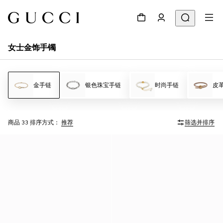
女士金饰手镯
金手链
银色珠宝手链
时尚手链
皮
商品 33
排序方式：
推荐
筛选并排序