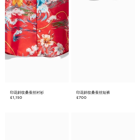
印花斜纹桑蚕丝衬衫
印花斜纹桑蚕丝短裤
£1,150
£700