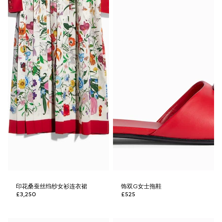
印花桑蚕丝绉纱女衫连衣裙
饰双G女士拖鞋
£3,250
£525