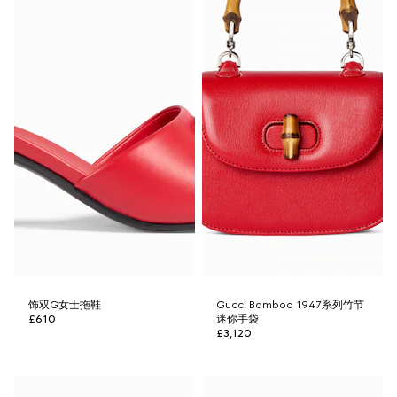
饰双G女士拖鞋
Gucci Bamboo 1947系列竹节
£610
迷你手袋
£3,120