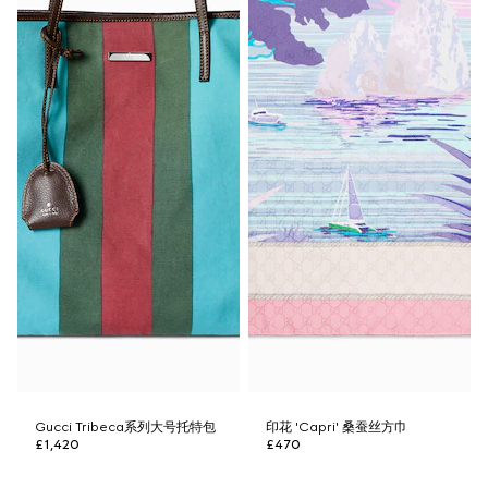
Gucci Tribeca系列大号托特包
印花 'Capri' 桑蚕丝方巾
£1,420
£470