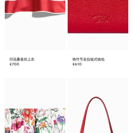
印花桑蚕丝上衣
饰竹节全拉链式钱包
£700
£610