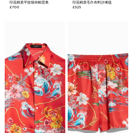
印花棉质平纹细布帕雷奥
印花棉质毛巾布料沙滩毯
£700
£525