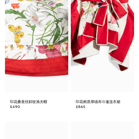
印花桑蚕丝斜纹渔夫帽
印花棉质厚绒布斗篷连衣裙
£490
£865