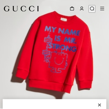
1
/
5