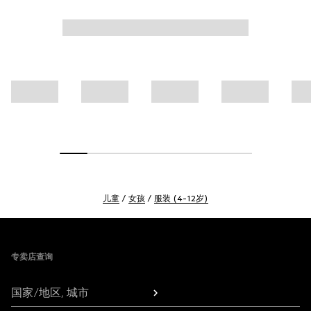
儿童
女孩
服装 (4-12岁)
Footer
专卖店查询
国家/地区, 城市