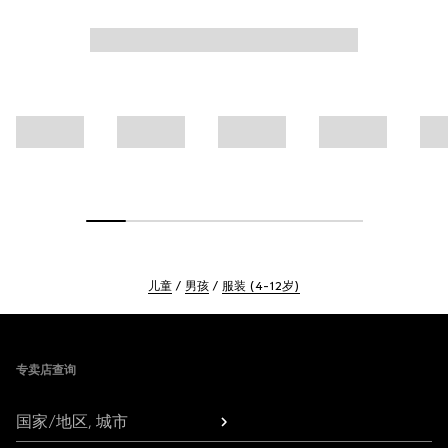
儿童
男孩
服装 (4-12岁)
Footer
专卖店查询
国家/地区, 城市