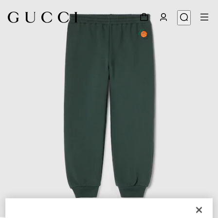
1
/
3