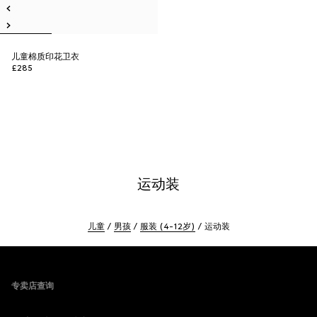
儿童棉质印花卫衣
£285
运动装
儿童
男孩
服装 (4-12岁)
运动装
Footer
专卖店查询