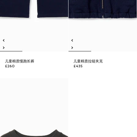
儿童棉质慢跑长裤
儿童棉质拉链夹克
£260
£435