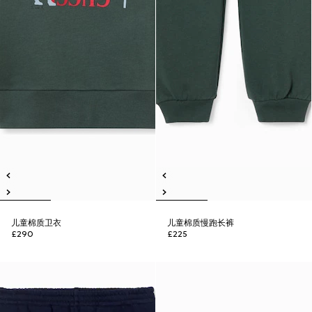
儿童棉质卫衣
儿童棉质慢跑长裤
£290
£225