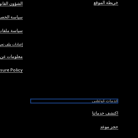
خريطة الموقع
الشؤون القانو
سياسة الخصو
سياسة ملفات 
إعدادات ملف تعر
معلومات عن 
osure Policy
خدمات غوتشي
اكتشف خدماتنا
حجز موعد