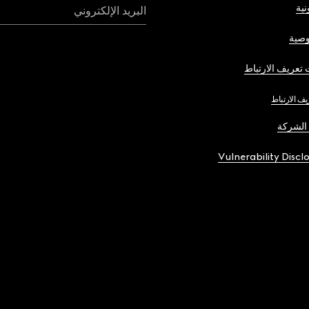
نية
البريد الإلكتروني
صية
تعريف الارتباط
يف الارتباط
الشركة
Vulnerability Discl