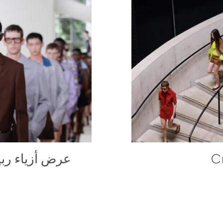
C
عرض أزياء ربيع وصيف