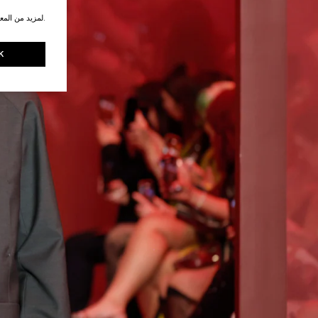
.لمزيد من المع
K