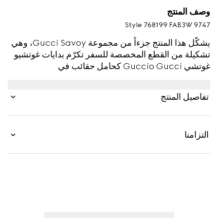
وصف المنتج
Style ‎768199 FAB3W 9747
يشكّل هذا المنتج جزءاً من مجموعة Gucci Savoy، وهي
تشكيلة من القطع المخصصة للسفر تكرّم بدايات غوتشيو
غوتشي Guccio Gucci كحامل حقائب في
فندق London. يتم تقديم علبة القناني الصلبة هذه
بكانفاس GG Supreme، وهي قطعة تجمع بين أسلوب
تفاصيل المنتج
فينتاج والأسلوب العصري من خلال عناصر التصميم
المستوحاة من الأرشيف. يدمج التصميم بين شريط ويب
الخاص بالدار وبين شعار GG، وهو يتميّز بطابع الشعار
التزامنا
المتميّز والمختلف، بينما يسهّل مقبض علوي حمل الحقيبة.