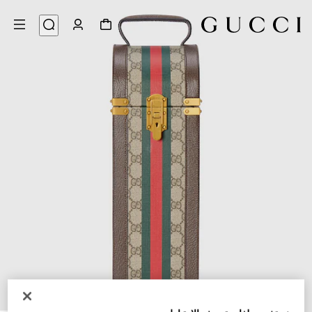
7
/
1