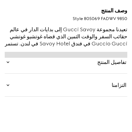
وصف المنتج
Style ‎805069 FADWV 9850
تعيدنا مجموعة Gucci Savoy إلى بدايات الدار في عالم
حقائب السفر والوقت الثمين الذي قضاه غوتشيو غوتشي
Guccio Gucci في فندق Savoy Hotel في لندن. تستمر
قطع السفر بالتطوّر لتواكب الحياة العصرية، على غرار
صندوق الأحذية هذا من كانفاس GG Supreme باللونين
تفاصيل المنتج
البيج والأبنوس، وتكتمل بتقليم شريط ويب الأرشيفي.
التزامنا