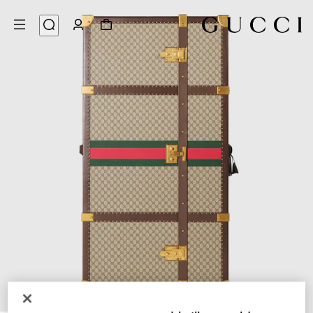
6
/
1