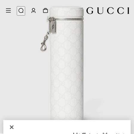
8
/
1