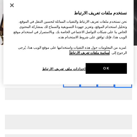
نستخدم ملفات تعريف الارتباط
نحن نستخدم ملفات تعريف الارتباط والتقنيات المماثلة لتحسين التنقل في الموقع،
وتحليل استخدام الموقع، وتعزيز جهودنا التسويقية والسماح لك بمشاركة المحتوى
الخاص بنا على شبكات التواصل الاجتماعي الخاصة بك. وبالاستمرار في استخدام موقع
6
/
1
الويب هذا، فإنك توافق على شروط الاستخدام هذه.
.لمزيد من المعلومات حول هذه التقنيات واستخدامها على موقع الويب هذا، يُرجى
الرجوع إلى
سياسة ملفات تعريف الارتباط
قميص من كريب الحرير والساتان بنقش شعار G المتشابك
€ 1.865
تنويعات
أسود
OK
إعدادات ملف تعريف الارتباط