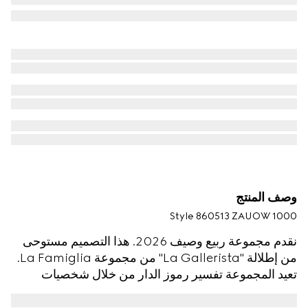
وصف المنتج
Style ‎860513 ZAUOW 1000
نقدم مجموعة ربيع وصيف 2026. هذا التصميم مستوحى
من إطلالة "La Gallerista" من مجموعة La Famiglia.
تعيد المجموعة تفسير رموز الدار من خلال شخصيات
الأفراد والسلوكيات الجمالية المتنوعة. يتم تقديم هذا
القميص بجاكارد كريب الحرير والساتان بنقش شعار G