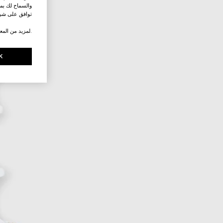
والسماح لك بمش
توافق على شرو
.لمزيد من المع
K