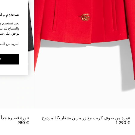
نستخدم ملف
نحن نستخدم ملف
والسماح لك بمش
توافق على شرو
.لمزيد من المع
K
تنورة من صوف كريب مع زر مزين بشعار G المزدوج
تنورة قصيرة جداً
€ 980
€ 1.290