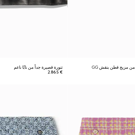
 من مزيج قطن بنقش GG
تنورة قصيرة جداً من نابّا ناعم
€ 2.865