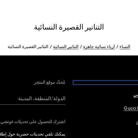
التنانير القصيرة النسائية
النساء
أزياء نسائية جاهزة
التنانير النسائية
التنانير القصيرة النسائية
مُحدّد موقع المتجر
شي
الدولة/المنطقة، المدينة
Gucci 
اشترك للحصول على تحديثات غوتشي
يمكنك تلقي تحديثات حصرية حول إطلاق 