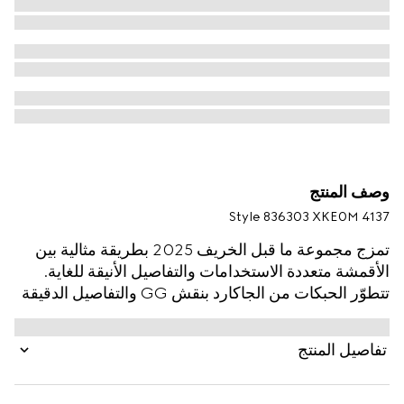
وصف المنتج
Style ‎836303 XKE0M 4137
تمزج مجموعة ما قبل الخريف 2025 بطريقة مثالية بين
الأقمشة متعددة الاستخدامات والتفاصيل الأنيقة للغاية.
تتطوّر الحبكات من الجاكارد بنقش GG والتفاصيل الدقيقة
لتعكس تغيير المواسم. تزدان هذه البلوزة بشعار GG على
كامل القماش، بينما يضفي تقليم متباين باللون الأبيض
تفاصيل المنتج
لمسة أناقة وروعة.