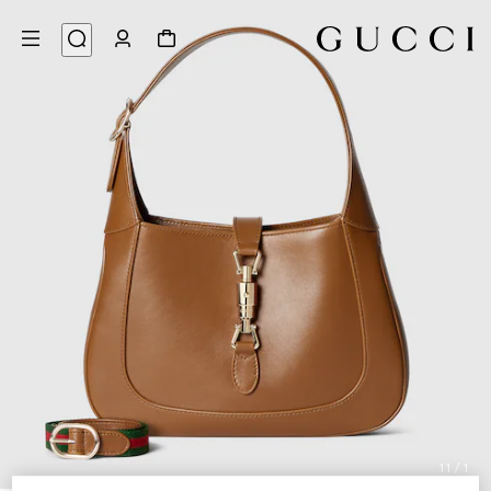
11
/
1