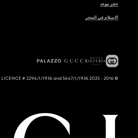
حجز موعد
الاستلام في المتجر
© 2016 - 2025 Guccio Gucci S.p.A. - All rights reserved. SIAE LICENCE # 2294/I/1936 and 5647/I/1936