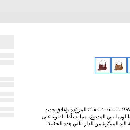
في مجموعة خريف وشتاء 2024، تتميّز حقيبة الكتف Gucci Jackie 1961 المزوّدة بإغلاق جديد
اللون البني المدبوغ، مما يسلّط الضوء على
اليد المميّزة من الدار. تأتي هذه الحقيبة