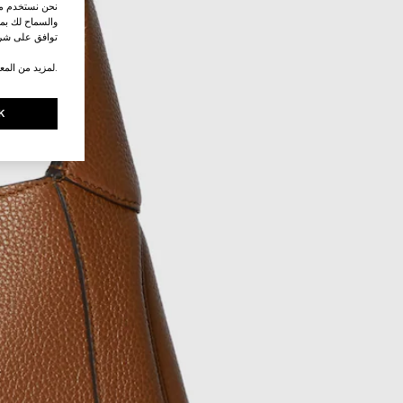
نحن نستخدم ملف
والسماح لك بمش
توافق على شرو
.لمزيد من المع
K