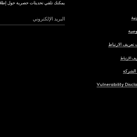
يمكنك تلقي تحديثات حصرية حول إطلاق 
نية
البريد الإلكتروني
صية
تعريف الارتباط
يف الارتباط
الشركة
Vulnerability Discl