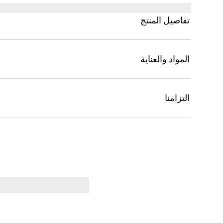
متوسطة الحجم مع حزام من الجلد وحزام إضافي بنقش 
خيارات تنسيق مختلفة.
تفاصيل المنتج
المواد والعناية
التزامنا