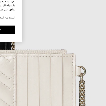
نحن نستخدم ملف
والسماح لك بمش
توافق على شرو
.لمزيد من المع
K