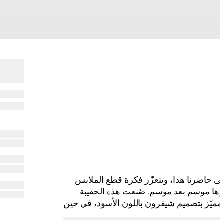
زدوج ماضي الدار إلى حاضرنا هذا، وتتعزّز فكرة قطع الملابس
ؤها موسم بعد موسم. صُنعت هذه الحقيبة
يّز بتصميم شيفرون باللون الأسود، في حين
لد المتباين باللون الأبيض.