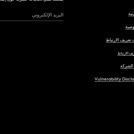
نية
البريد الإلكتروني
صية
تعريف الارتباط
يف الارتباط
الشركة
Vulnerability Discl