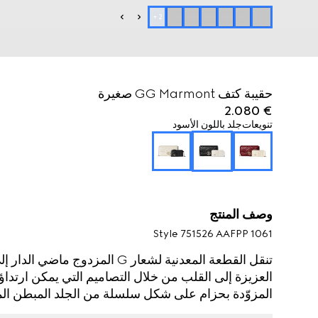
+
2
حقيبة كتف GG Marmont صغيرة
€ 2.080
تنويعات
جلد باللون الأسود
وصف المنتج
Style ‎751526 AAFPP 1061
تنقل القطعة المعدنية لشعار G الم
العزيزة إلى القلب من خلال التصاميم التي يمكن ارتدا
المزوّدة بحزام على شكل سلسلة من الجلد المبطن المم
تتميّز الجهة الداخلية بحافظة بطاقات يمكن فصلها من الج