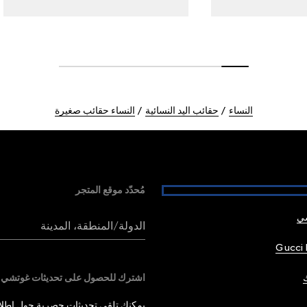
النساء
حقائب اليد النسائية
النساء حقائب صغيرة
مُحدّد موقع المتجر
شي
الدولة/المنطقة، المدينة
Gucci 
اشترك للحصول على تحديثات غوتشي
يمكنك تلقي تحديثات حصرية حول إطلاق 