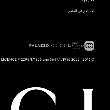
حجز موعد
الاستلام في المتجر
© 2016 - 2025 Guccio Gucci S.p.A. - All rights reserved. SIAE LICENCE # 2294/I/1936 and 5647/I/1936