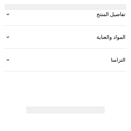
حجماً. تتميز بقفل مزخرف مهمازي على شكل رأس نمر،
وهو تفصيل فريد يشير إلى الأسطورة اليونانية ديونيسوس
تفاصيل المنتج
الذي يُقال عنه في الأسطورة إنه عبر نهر دجلة على ظهر
نمر أرسله إليه زيوس. يمكن حمل الإكسسوار أيضاً على
شكل حقيبة كروس بودي.
المواد والعناية
التزامنا