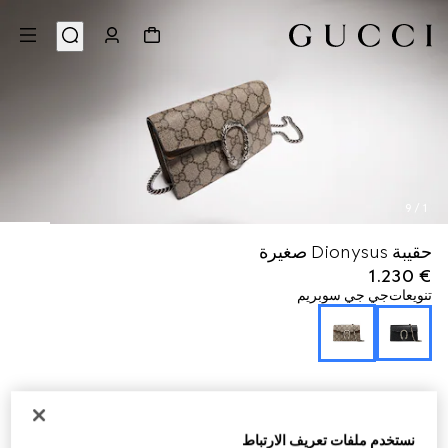
9
/
1
حقيبة Dionysus صغيرة
€ 1.230
تنويعات
جي جي سوبريم
نستخدم ملفات تعريف الارتباط