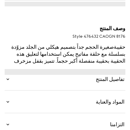
وصف المنتج
Style ‎476432 CAOGN 8176
حقيبةصغيرة الحجم جداً بتصميم هيكلي من الجلد مزوّدة
بسلسلة مع حلقة مفاتيح يمكن استخدامها لتعليق هذه
الحقيبة بحقيبة منفصلة أكبر حجماً. تتميز بقفل مزخرف
مهمازي على شكل رأس نمر، وهو تفصيل فريد يشير إلى
الأسطورة اليونانية ديونيسوس الذي يُقال عنه في
تفاصيل المنتج
الأسطورة إنه عبر نهر دجلة على ظهر نمر أرسله إليه
زيوس. أُثري القفل على شكل رأس النمر بترصيع بأحجار
كريستال سواروفسكي. مصنوعة من جلد حُبيبي مقاوم.
المواد والعناية
التزامنا