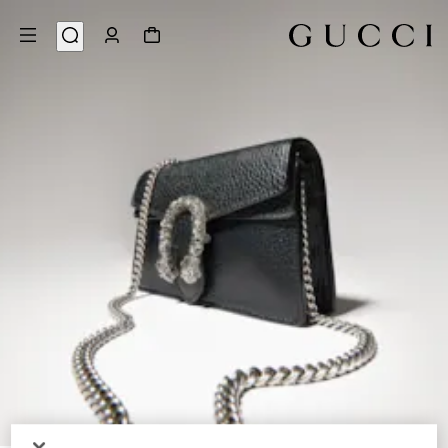
9
/
1