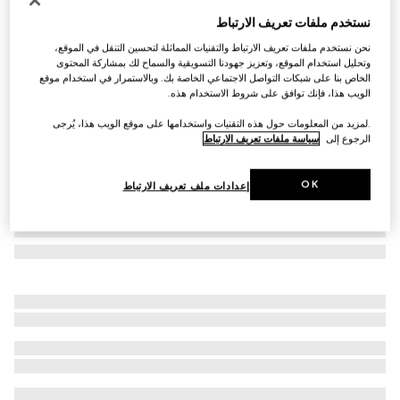
حقيبة Dionysus صغيرة
نستخدم ملفات تعريف الارتباط
€ 1.315
نحن نستخدم ملفات تعريف الارتباط والتقنيات المماثلة لتحسين التنقل في الموقع،
تنويعات
جلد باللون الأسود
وتحليل استخدام الموقع، وتعزيز جهودنا التسويقية والسماح لك بمشاركة المحتوى
الخاص بنا على شبكات التواصل الاجتماعي الخاصة بك. وبالاستمرار في استخدام موقع
الويب هذا، فإنك توافق على شروط الاستخدام هذه.
.لمزيد من المعلومات حول هذه التقنيات واستخدامها على موقع الويب هذا، يُرجى
الرجوع إلى
سياسة ملفات تعريف الارتباط
OK
إعدادات ملف تعريف الارتباط