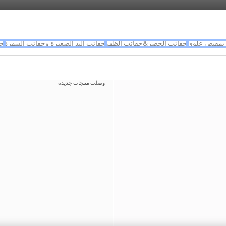
بمقبض علوي
حقائب الخصر&حقائب الظهر
حقائب اليد الصغيرة وحقائب السهرة
حق
وصلت منتجات جديدة