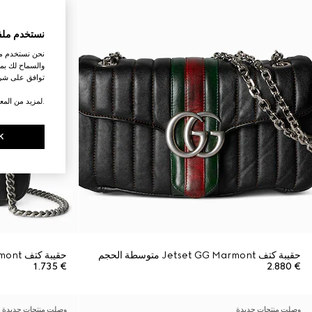
نستخدم ملف
نحن نستخدم ملف
والسماح لك بمش
توافق على شرو
.لمزيد من المع
K
حقيبة كتف Jetset GG Marmont متوسطة الحجم
حقيبة كتف Jetset GG Marmont صغيرة
€ 1.735
€ 2.880
وصلت منتجات جديدة
وصلت منتجات جديدة