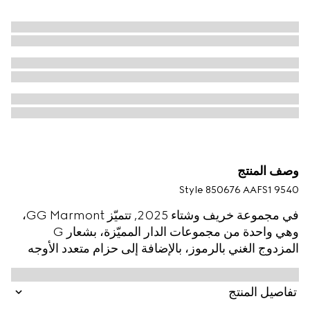
وصف المنتج
Style ‎850676 AAFS1 9540
في مجموعة خريف وشتاء 2025, تتميّز GG Marmont،
وهي واحدة من مجموعات الدار المميّزة، بشعار G
المزدوج الغني بالرموز، بالإضافة إلى حزام متعدد الأوجه
على شكل سلسلة وتصميم هيكلي ليّن. صُنع هذا التصميم
من جلد مبطن ناعم وخفيف الوزن بتصميم شيفرون ويأتي
تفاصيل المنتج
مع قطعة معدنية وسلسلة مطليتَين بالمينا بلون موحّد.