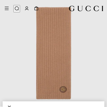
3
/
1