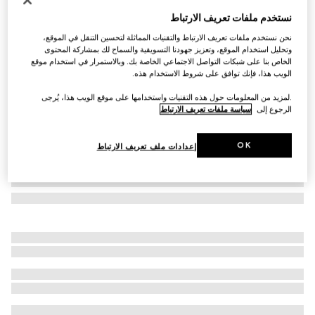
وشاح من صوف وكشمير مع شعار G المزدوج
نستخدم ملفات تعريف الارتباط
€ 530
نحن نستخدم ملفات تعريف الارتباط والتقنيات المماثلة لتحسين التنقل في الموقع،
تنويعات
بني فاتح
وتحليل استخدام الموقع، وتعزيز جهودنا التسويقية والسماح لك بمشاركة المحتوى
الخاص بنا على شبكات التواصل الاجتماعي الخاصة بك. وبالاستمرار في استخدام موقع
الويب هذا، فإنك توافق على شروط الاستخدام هذه.
.لمزيد من المعلومات حول هذه التقنيات واستخدامها على موقع الويب هذا، يُرجى
الرجوع إلى
سياسة ملفات تعريف الارتباط
OK
إعدادات ملف تعريف الارتباط