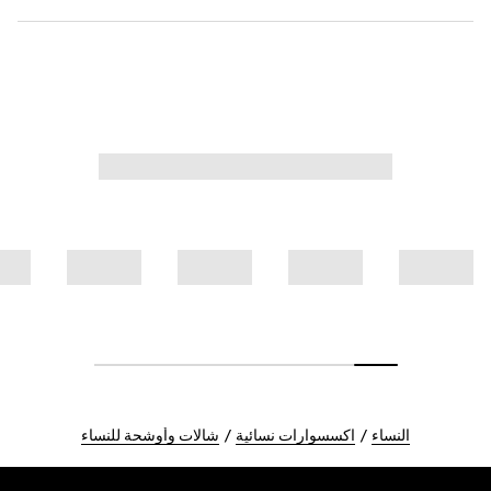
النساء
اكسسوارات نسائية
شالات وأوشحة للنساء
Foote